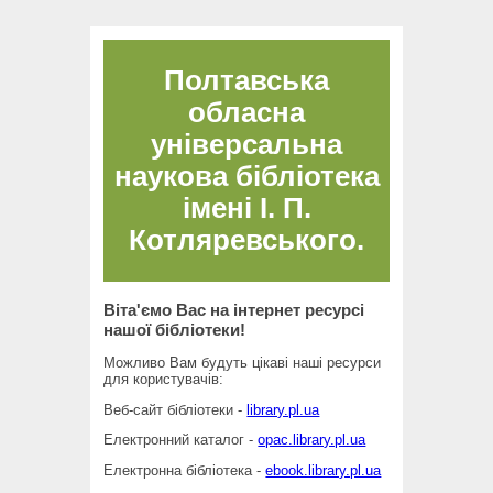
Полтавська
обласна
універсальна
наукова бібліотека
імені І. П.
Котляревського.
Віта'ємо Вас на інтернет ресурсі
нашої бібліотеки!
Можливо Вам будуть цікаві наші ресурси
для користувачів:
Веб-сайт бібліотеки -
library.pl.ua
Електронний каталог -
opac.library.pl.ua
Електронна бібліотека -
ebook.library.pl.ua