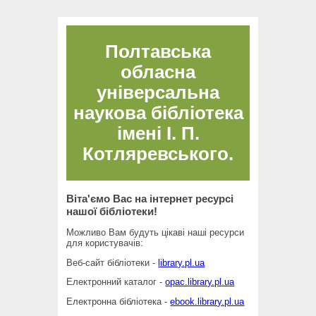
Полтавська
обласна
універсальна
наукова бібліотека
імені І. П.
Котляревського.
Віта'ємо Вас на інтернет ресурсі
нашої бібліотеки!
Можливо Вам будуть цікаві наші ресурси
для користувачів:
Веб-сайт бібліотеки -
library.pl.ua
Електронний каталог -
opac.library.pl.ua
Електронна бібліотека -
ebook.library.pl.ua