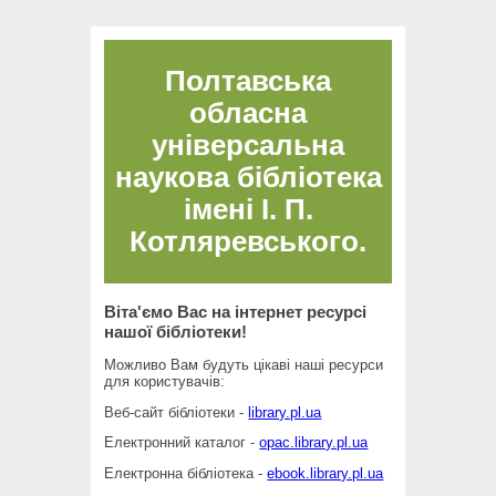
Полтавська
обласна
універсальна
наукова бібліотека
імені І. П.
Котляревського.
Віта'ємо Вас на інтернет ресурсі
нашої бібліотеки!
Можливо Вам будуть цікаві наші ресурси
для користувачів:
Веб-сайт бібліотеки -
library.pl.ua
Електронний каталог -
opac.library.pl.ua
Електронна бібліотека -
ebook.library.pl.ua