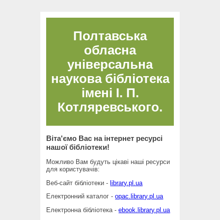
Полтавська
обласна
універсальна
наукова бібліотека
імені І. П.
Котляревського.
Віта'ємо Вас на інтернет ресурсі
нашої бібліотеки!
Можливо Вам будуть цікаві наші ресурси
для користувачів:
Веб-сайт бібліотеки -
library.pl.ua
Електронний каталог -
opac.library.pl.ua
Електронна бібліотека -
ebook.library.pl.ua